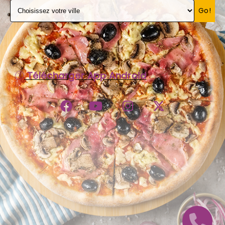
Go!
C.G.V
Télécharger App Android