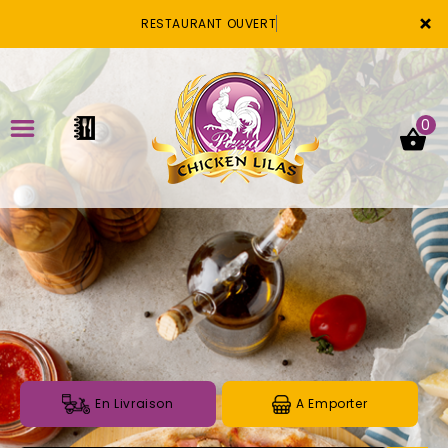
×
RESTAURANT OUVERT
0
ACCUEIL
LA CARTE
VOTRE COMPTE
NOTRE RESTAURANT
VOS AVIS
En Livraison
A Emporter
MENTIONS LÉGALES