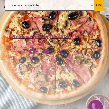
Go!
C.G.V
Télécharger App Android