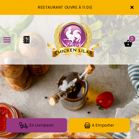
×
RESTAURANT OUVRE À 11:00
0
ACCUEIL
LA CARTE
VOTRE COMPTE
NOTRE RESTAURANT
VOS AVIS
En Livraison
A Emporter
MENTIONS LÉGALES