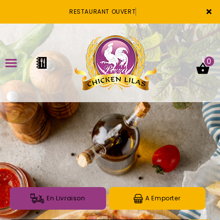
×
RESTAURANT OUVERT
0
ACCUEIL
LA CARTE
VOTRE COMPTE
NOTRE RESTAURANT
VOS AVIS
En Livraison
A Emporter
MENTIONS LÉGALES