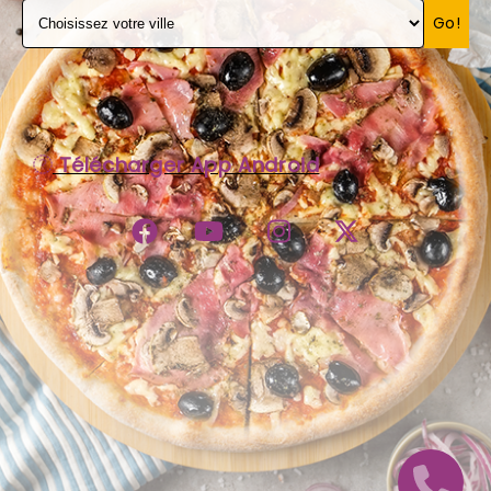
Go!
C.G.V
Télécharger App Android