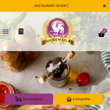
×
RESTAURANT OUVERT
0
ACCUEIL
LA CARTE
VOTRE COMPTE
NOTRE RESTAURANT
VOS AVIS
En Livraison
A Emporter
MENTIONS LÉGALES