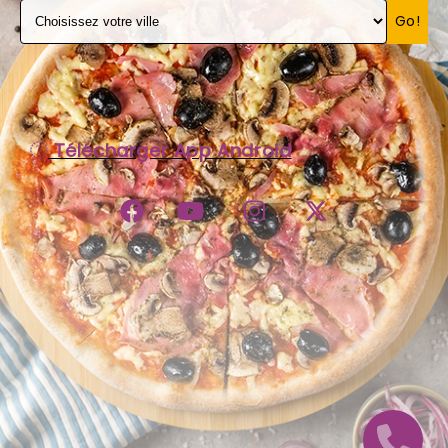
Go!
C.G.V
Télécharger App Android