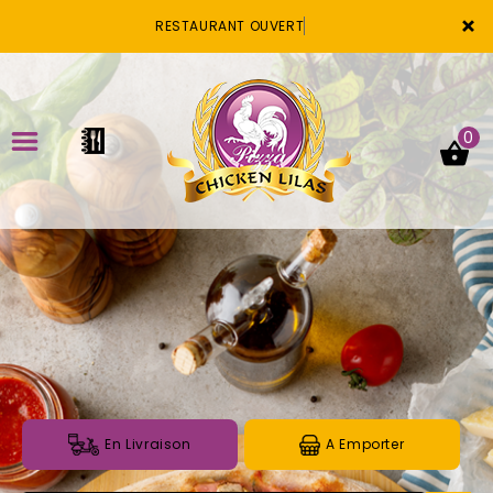
×
RESTAURANT OUVERT
0
ACCUEIL
LA CARTE
VOTRE COMPTE
NOTRE RESTAURANT
VOS AVIS
En Livraison
A Emporter
MENTIONS LÉGALES