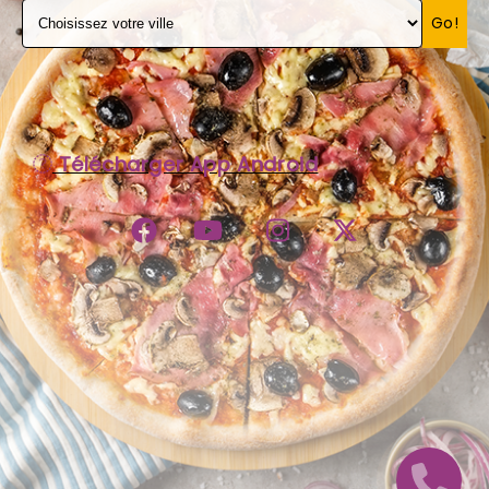
Go!
C.G.V
Télécharger App Android