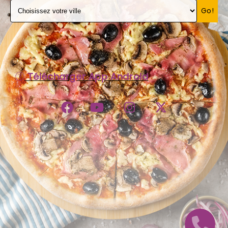
Go!
C.G.V
Télécharger App Android