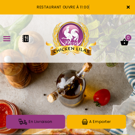
×
RESTAURANT OUVRE À 11:00
0
ACCUEIL
LA CARTE
VOTRE COMPTE
NOTRE RESTAURANT
VOS AVIS
En Livraison
A Emporter
MENTIONS LÉGALES