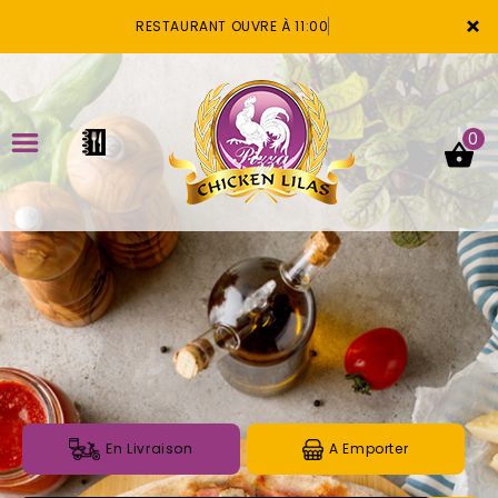
×
RESTAURANT OUVRE À 11:00
0
ACCUEIL
LA CARTE
VOTRE COMPTE
NOTRE RESTAURANT
VOS AVIS
En Livraison
A Emporter
MENTIONS LÉGALES