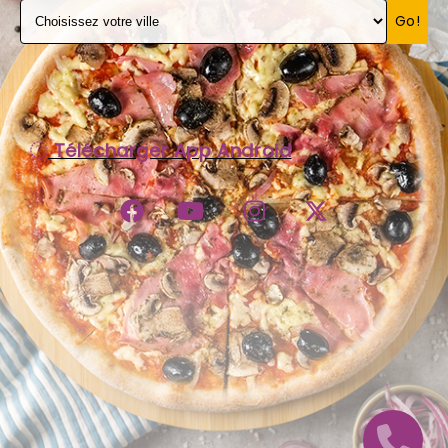
Go!
C.G.V
Télécharger App Android