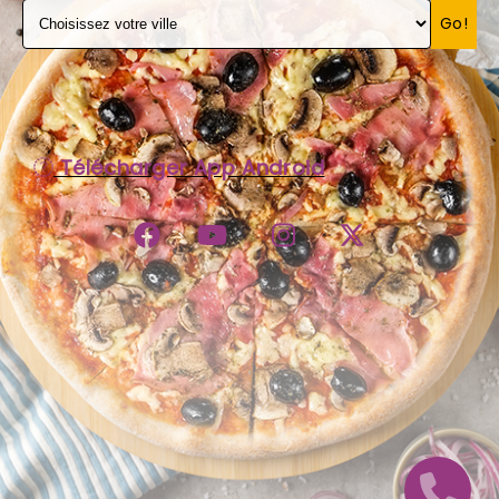
Go!
C.G.V
Télécharger App Android