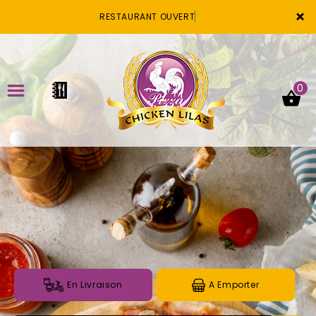
×
RESTAURANT OUVERT
0
ACCUEIL
LA CARTE
VOTRE COMPTE
NOTRE RESTAURANT
VOS AVIS
En Livraison
A Emporter
MENTIONS LÉGALES