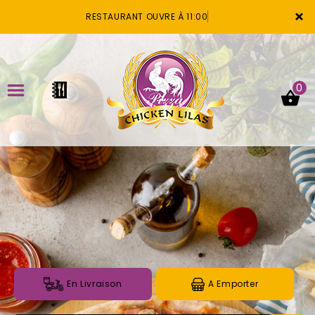
×
RESTAURANT OUVRE À 11:00
0
ACCUEIL
LA CARTE
VOTRE COMPTE
NOTRE RESTAURANT
VOS AVIS
En Livraison
A Emporter
MENTIONS LÉGALES