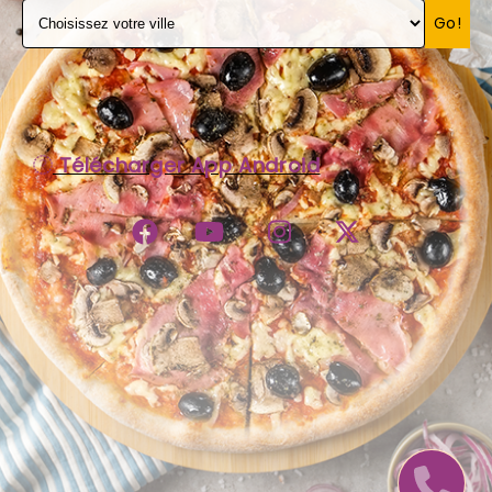
Go!
C.G.V
Télécharger App Android