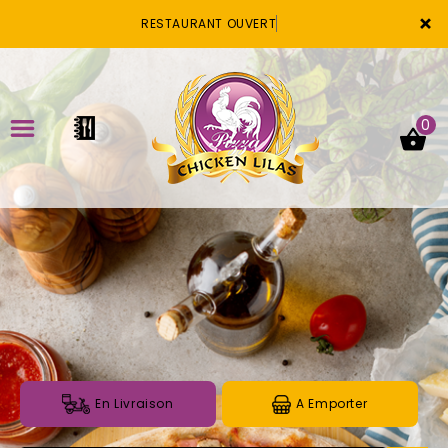
×
RESTAURANT OUVE
0
ACCUEIL
LA CARTE
VOTRE COMPTE
NOTRE RESTAURANT
VOS AVIS
En Livraison
A Emporter
MENTIONS LÉGALES