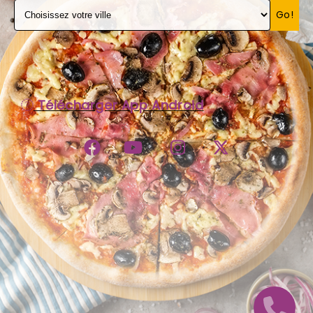
Go!
C.G.V
Télécharger App Android