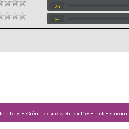
0%
0%
ken Lilas
- Création site web par
Des-click
-
Comman