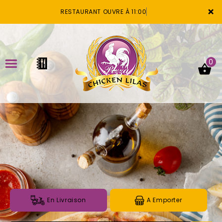
×
RESTAURANT OUVRE À 11:00
0
ACCUEIL
LA CARTE
VOTRE COMPTE
NOTRE RESTAURANT
VOS AVIS
En Livraison
A Emporter
MENTIONS LÉGALES