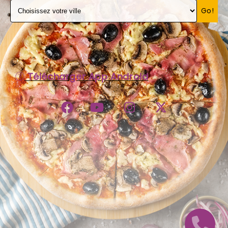
Go!
C.G.V
Télécharger App Android