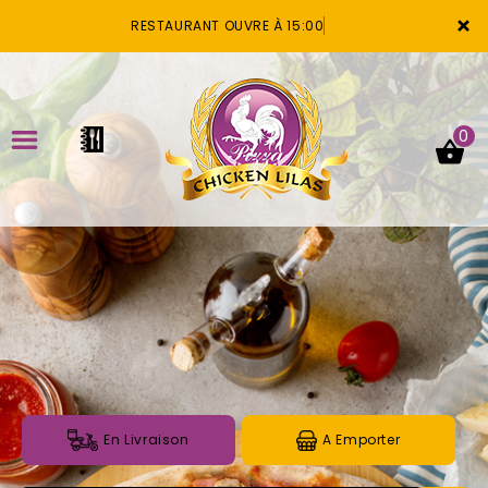
×
RESTAURANT OUVRE À 15:00
0
ACCUEIL
LA CARTE
VOTRE COMPTE
NOTRE RESTAURANT
VOS AVIS
En Livraison
A Emporter
MENTIONS LÉGALES