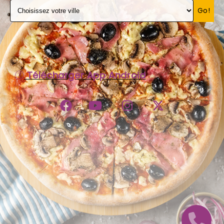
Go!
C.G.V
Télécharger App Android