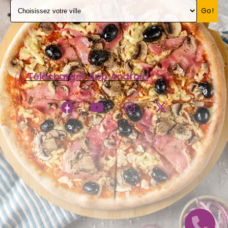
Go!
C.G.V
Télécharger App Android