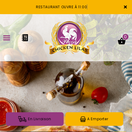
×
RESTAURANT OUVRE À 11:00
0
ACCUEIL
LA CARTE
VOTRE COMPTE
NOTRE RESTAURANT
VOS AVIS
En Livraison
A Emporter
MENTIONS LÉGALES