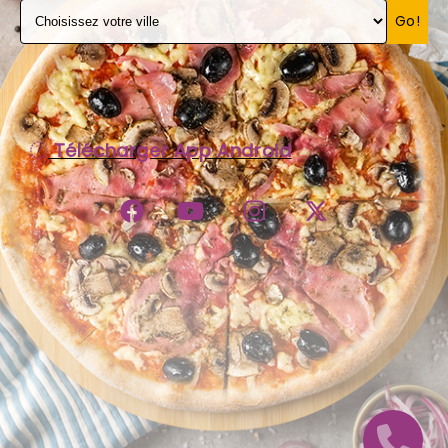
Go!
C.G.V
Télécharger App Android