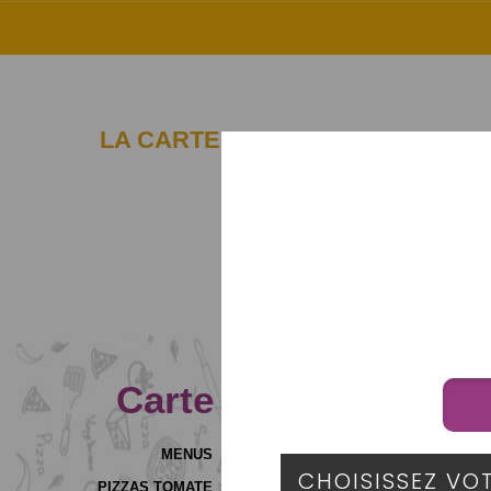
01.84.21.27
LA CARTE
01.82.02.87
La
Carte
MENUS
PIZZAS TOMATE