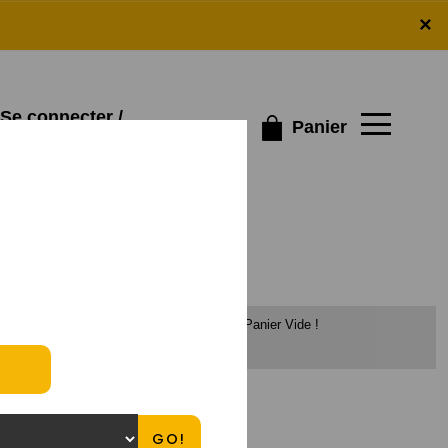
×
×
Se connecter /
Panier
S'inscrire
Panier Vide !