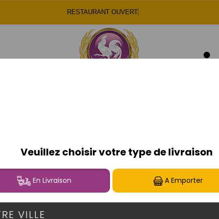
RESTAURANT OUVERT
.81
.79
PANINIS
PANINIS
FORMULES PANINIS