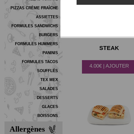
PIZZAS CRÈME FRAÎCHE
ASSIETTES
FORMULES SANDWICHS
BURGERS
FORMULES HUMMERS
STEAK
PANINIS
FORMULES TACOS
4.00€ | AJOUTER
SOUFFLÉS
TEX MEX
SALADES
DESSERTS
GLACES
BOISSONS
Allergènes