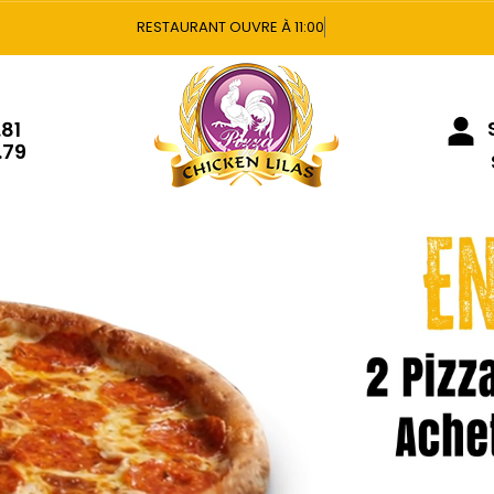
Vous po
S
.81
.79