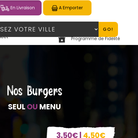
En Livraison
A Emporter
GO!
lect
Programme de Fidélité
Nos Burgers
SEUL
OU
MENU
3.50€ |
4.50€