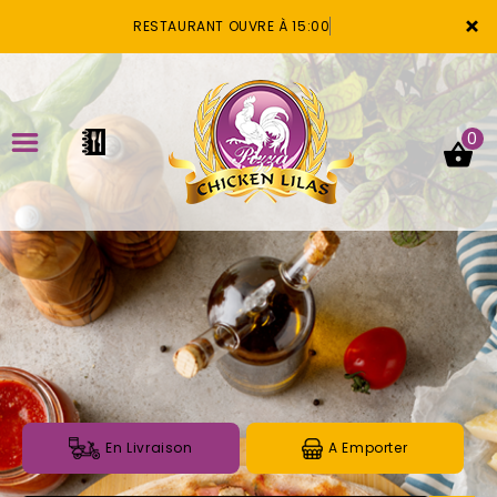
×
RESTAURANT OUVRE À 15:00
0
ACCUEIL
LA CARTE
VOTRE COMPTE
NOTRE RESTAURANT
VOS AVIS
En Livraison
A Emporter
MENTIONS LÉGALES