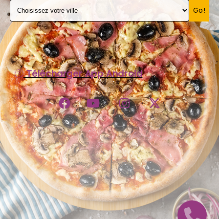
Go!
C.G.V
Télécharger App Android